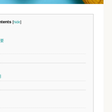
tents
[
hide
]
概要
用