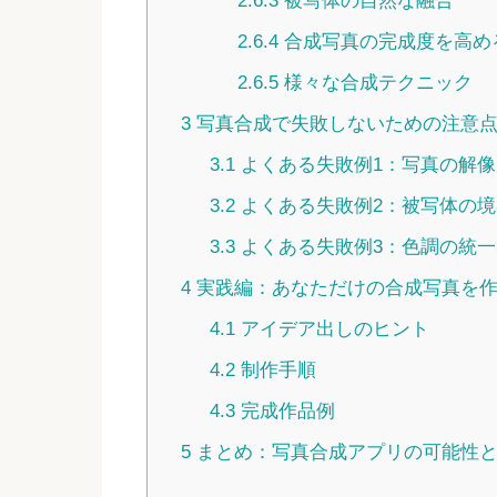
2.6.3
被写体の自然な融合
2.6.4
合成写真の完成度を高め
2.6.5
様々な合成テクニック
3
写真合成で失敗しないための注意
3.1
よくある失敗例1：写真の解像
3.2
よくある失敗例2：被写体の境
3.3
よくある失敗例3：色調の統
4
実践編：あなただけの合成写真を
4.1
アイデア出しのヒント
4.2
制作手順
4.3
完成作品例
5
まとめ：写真合成アプリの可能性