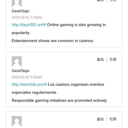
DavidTaigo
2025.02.01 7:24pm
http://taya365.art/#
Online gaming is also growing in
popularity.
Entertainment shows are common in casinos.
返信
引用
DavidTaigo
2025.02.02 3:02am
http://winchile.pro/#
Los casinos organizan eventos
especiales regularmente.
Responsible gaming initiatives are promoted actively.
返信
引用