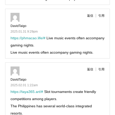
返信
引用
DavidTaigo
2025.01.31 9:29pm
https://phmacao.life/#
Live music events often accompany
gaming nights.
Live music events often accompany gaming nights.
返信
引用
DavidTaigo
2025.02.01 1:22am
https://taya365.art/#
Slot tournaments create friendly
competitions among players.
The Philippines has several world-class integrated
resorts.