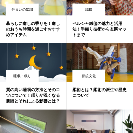
住まいの知識
絨毯
暮らしに癒しの香りを！癒し
ペルシャ絨毯の魅力と活用
のおうち時間を過ごすおすす
法！手織り技術から玄関マッ
めアイテム
トまで
睡眠・眠り
伝統文化
質の高い睡眠の方法とそのコ
柔術とは？柔術の派生や歴史
ツについて！眠りが浅くなる
について
要因とそれによる影響とは？