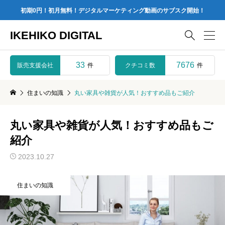
初期0円！初月無料！デジタルマーケティング動画のサブスク開始！
IKEHIKO DIGITAL

33
7676
販売支援会社
クチコミ数
件
件
住まいの知識
丸い家具や雑貨が人気！おすすめ品もご紹介
丸い家具や雑貨が人気！おすすめ品もご
紹介
2023.10.27
住まいの知識