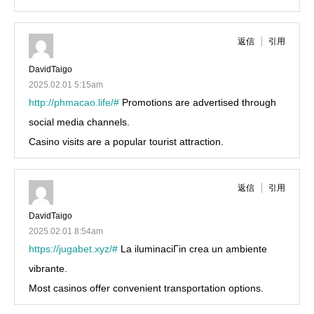
返信
引用
DavidTaigo
2025.02.01 5:15am
http://phmacao.life/#
Promotions are advertised through
social media channels.
Casino visits are a popular tourist attraction.
返信
引用
DavidTaigo
2025.02.01 8:54am
https://jugabet.xyz/#
La iluminaciГіn crea un ambiente
vibrante.
Most casinos offer convenient transportation options.