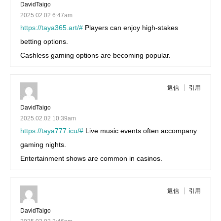
DavidTaigo
2025.02.02 6:47am
https://taya365.art/#
Players can enjoy high-stakes
betting options.
Cashless gaming options are becoming popular.
返信
引用
DavidTaigo
2025.02.02 10:39am
https://taya777.icu/#
Live music events often accompany
gaming nights.
Entertainment shows are common in casinos.
返信
引用
DavidTaigo