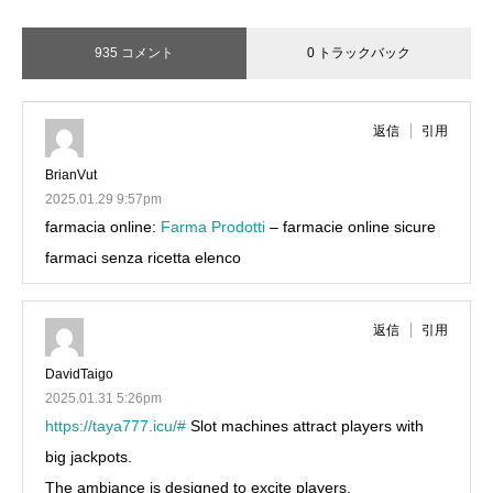
935 コメント
0 トラックバック
返信
引用
BrianVut
2025.01.29 9:57pm
farmacia online:
Farma Prodotti
– farmacie online sicure
farmaci senza ricetta elenco
返信
引用
DavidTaigo
2025.01.31 5:26pm
https://taya777.icu/#
Slot machines attract players with
big jackpots.
The ambiance is designed to excite players.