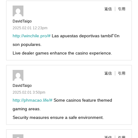
返信
引用
DavidTaigo
2025.02.01 12:23pm
http://winchile.pro/#
Las apuestas deportivas tambiГ©n
son populares.
Live dealer games enhance the casino experience.
返信
引用
DavidTaigo
2025.02.01 3:50pm
http://phmacao.life/#
Some casinos feature themed
gaming areas.
Security measures ensure a safe environment.
返信
引用