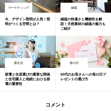
マーケティング
絨毯
今、デザイン照明が人気！照
絨毯の快適さと機能性を解
明がつくる空間とは？
説！天然素材の絨毯の魅力も
ご紹介
新生活
母の日
節電と住居選びの重要な関係
60代のお母さんへの母の日プ
と住宅購入と相続における節
レゼントの選び方
電の重要性
コメント