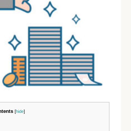
tents
[
hide
]